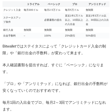
トライアル
ベーシック
プロ
アンリミテッド
クレジット入金
毎月300ドル
毎月2.5万ドル
毎月5万ドル
無制限
直近1年1万ドル
直近1年3万ドル以
ステータスアッ
必要書類の提出
以上、10回以上
上、30回以上の入出
プ条件
の入出金
金
銀行入金
無制限
無制限
無制限
無制限
出金手数料
–
100%
25%割引
50%割引
Bitwalletではステイタスによって「クレジットカード入金の制
限」や「銀行出金の手数料」が変わって来ます。
本人確認書類を提出すれば、すぐに「ベーシック」になりま
す。
「プロ」や「アンリミテッド」になれば、銀行出金の手数料が
安くなっていくのでおすすめです。
毎月1回の入出金でプロ、毎月2～3回でアンリミテッドになれ
ます。