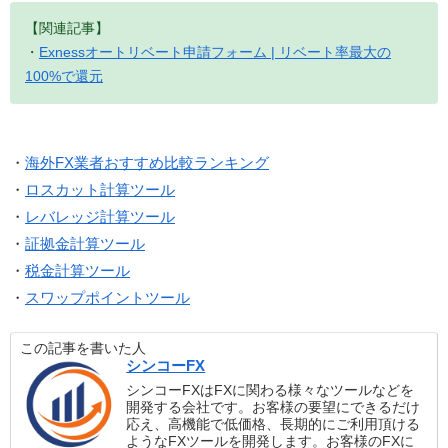
【関連記事】
・
Exnessオートリベート申請フォーム | リベート率最大の
100%で還元
・
海外FX業者おすすめ比較ランキング
・
ロスカット計算ツール
・
レバレッジ計算ツール
・
証拠金計算ツール
・
税金計算ツール
・
スワップポイントツール
この記事を書いた人
シンコーFX
シンコーFXはFXに関わる様々なツールなどを
開発する会社です。お客様の要望にできるだけ
応え、高機能で低価格、長期的にご利用頂ける
ようなFXツールを開発します。お客様のFXに