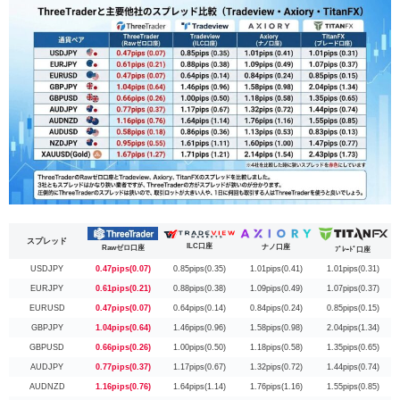
スプレッド
ILC口座
ナノ口座
Rawゼロ口座
ﾌﾞﾚｰﾄﾞ口座
USDJPY
0.47pips(0.07)
0.85pips(0.35)
1.01pips(0.41)
1.01pips(0.31)
EURJPY
0.61pips(0.21)
0.88pips(0.38)
1.09pips(0.49)
1.07pips(0.37)
EURUSD
0.47pips(0.07)
0.64pips(0.14)
0.84pips(0.24)
0.85pips(0.15)
GBPJPY
1.04pips(0.64)
1.46pips(0.96)
1.58pips(0.98)
2.04pips(1.34)
GBPUSD
0.66pips(0.26)
1.00pips(0.50)
1.18pips(0.58)
1.35pips(0.65)
AUDJPY
0.77pips(0.37)
1.17pips(0.67)
1.32pips(0.72)
1.44pips(0.74)
AUDNZD
1.16pips(0.76)
1.64pips(1.14)
1.76pips(1.16)
1.55pips(0.85)