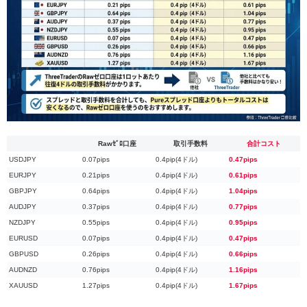
Rawｾﾞﾛ口座
取引手数料
合計コスト
USDJPY
0.07pips
0.4pip(4ドル)
0.47pips
EURJPY
0.21pips
0.4pip(4ドル)
0.61pips
GBPJPY
0.64pips
0.4pip(4ドル)
1.04pips
AUDJPY
0.37pips
0.4pip(4ドル)
0.77pips
NZDJPY
0.55pips
0.4pip(4ドル)
0.95pips
EURUSD
0.07pips
0.4pip(4ドル)
0.47pips
GBPUSD
0.26pips
0.4pip(4ドル)
0.66pips
AUDNZD
0.76pips
0.4pip(4ドル)
1.16pips
XAUUSD
1.27pips
0.4pip(4ドル)
1.67pips