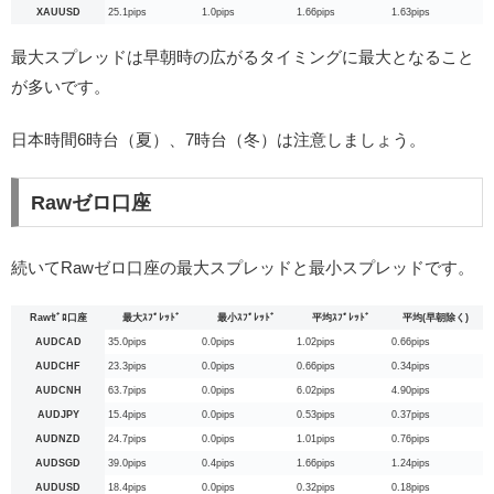
XAUUSD
25.1pips
1.0pips
1.66pips
1.63pips
最大スプレッドは早朝時の広がるタイミングに最大となること
が多いです。
日本時間6時台（夏）、7時台（冬）は注意しましょう。
Rawゼロ口座
続いてRawゼロ口座の最大スプレッドと最小スプレッドです。
Rawｾﾞﾛ口座
最大ｽﾌﾟﾚｯﾄﾞ
最小ｽﾌﾟﾚｯﾄﾞ
平均ｽﾌﾟﾚｯﾄﾞ
平均(早朝除く)
AUDCAD
35.0pips
0.0pips
1.02pips
0.66pips
AUDCHF
23.3pips
0.0pips
0.66pips
0.34pips
AUDCNH
63.7pips
0.0pips
6.02pips
4.90pips
AUDJPY
15.4pips
0.0pips
0.53pips
0.37pips
AUDNZD
24.7pips
0.0pips
1.01pips
0.76pips
AUDSGD
39.0pips
0.4pips
1.66pips
1.24pips
AUDUSD
18.4pips
0.0pips
0.32pips
0.18pips