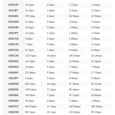
NZDCHF
18.2pips
0.5pips
1.27pips
1.01pips
NZDJPY
26.3pips
1.0pips
1.20pips
1.07pips
NZDSEK
978.6pips
6.8pips
58.56pips
43.50pips
NZDSGD
42.5pips
0.9pips
2.55pips
2.02pips
NZDUSD
19.4pips
0.5pips
1.06pips
0.87pips
SGDJPY
15.1pips
0.7pips
1.46pips
1.22pips
USDCAD
8.8pips
0.5pips
0.95pips
0.84pips
USDCHF
7.5pips
0.5pips
0.89pips
0.71pips
USDCNH
91.2pips
7.4pips
9.91pips
9.03pips
USDCZK
2116.0pips
56.0pips
336.50pips
311.84pips
USDDKK
113.5pips
7.4pips
12.95pips
11.34pips
USDHKD
20.9pips
6.5pips
7.96pips
7.83pips
USDHUF
312.9pips
5.8pips
77.98pips
77.71pips
USDJPY
9.8pips
0.5pips
0.69pips
0.59pips
USDMXN
606.7pips
18.1pips
57.30pips
49.57pips
USDNOK
1645.0pips
21.3pips
88.19pips
75.18pips
USDSEK
740.8pips
7.2pips
55.72pips
44.89pips
USDSGD
39.0pips
0.9pips
2.58pips
1.68pips
USDTRY
4915.9pips
37.7pips
249.92pips
200.39pips
USDZAR
987.0pips
29.7pips
115.61pips
85.17pips