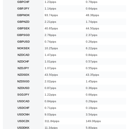
GBPCHF
1.23pips
0.79pips
GBPJPY
1.14pips
0.64pips
GBPNOK
93.74pips
48.38pips
GBPNZD
2.21pips
1.74pips
GBPSEK
40.65pips
44.50pips
GBPSGD
2.78pips
2.37pips
GBPUSD
0.74pips
0.26pips
NOKSEK
10.25pips
6.22pips
NZDCAD
1.47pips
0.84pips
NZDCHF
1.01pips
0.57pips
NZDJPY
1.07pips
0.55pips
NZDSEK
43.50pips
43.35pips
NZDSGD
2.02pips
1.45pips
NZDUSD
0.87pips
0.36pips
SGDJPY
1.22pips
0.66pips
USDCAD
0.84pips
0.29pips
USDCHF
0.71pips
0.19pips
USDCNH
9.03pips
3.54pips
USDCZK
311.84pips
149.06pips
USDDKK
11.34pips
5.80pips