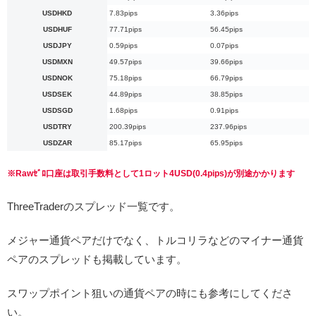
USDHKD
7.83pips
3.36pips
USDHUF
77.71pips
56.45pips
USDJPY
0.59pips
0.07pips
USDMXN
49.57pips
39.66pips
USDNOK
75.18pips
66.79pips
USDSEK
44.89pips
38.85pips
USDSGD
1.68pips
0.91pips
USDTRY
200.39pips
237.96pips
USDZAR
85.17pips
65.95pips
※Rawｾﾞﾛ口座は取引手数料として1ロット4USD(0.4pips)が別途かかります
ThreeTraderのスプレッド一覧です。
メジャー通貨ペアだけでなく、トルコリラなどのマイナー通貨
ペアのスプレッドも掲載しています。
スワップポイント狙いの通貨ペアの時にも参考にしてくださ
い。