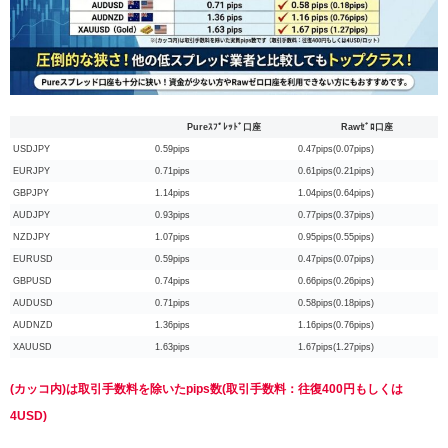
Pureｽﾌﾟﾚｯﾄﾞ口座
Rawｾﾞﾛ口座
USDJPY
0.59pips
0.47pips(0.07pips)
EURJPY
0.71pips
0.61pips(0.21pips)
GBPJPY
1.14pips
1.04pips(0.64pips)
AUDJPY
0.93pips
0.77pips(0.37pips)
NZDJPY
1.07pips
0.95pips(0.55pips)
EURUSD
0.59pips
0.47pips(0.07pips)
GBPUSD
0.74pips
0.66pips(0.26pips)
AUDUSD
0.71pips
0.58pips(0.18pips)
AUDNZD
1.36pips
1.16pips(0.76pips)
XAUUSD
1.63pips
1.67pips(1.27pips)
(カッコ内)は取引手数料を除いたpips数(取引手数料：往復400円もしくは
4USD)