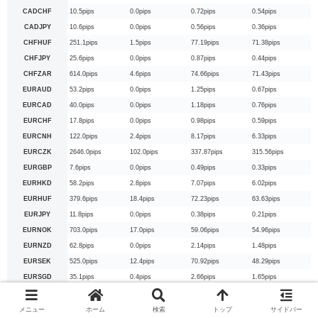
CADCHF
10.5pips
0.0pips
0.72pips
0.54pips
CADJPY
10.6pips
0.0pips
0.56pips
0.36pips
CHFHUF
251.1pips
1.5pips
77.19pips
71.38pips
CHFJPY
25.6pips
0.0pips
0.87pips
0.44pips
CHFZAR
614.0pips
4.6pips
74.66pips
71.43pips
EURAUD
53.2pips
0.0pips
1.25pips
0.67pips
EURCAD
40.0pips
0.0pips
1.18pips
0.76pips
EURCHF
17.8pips
0.0pips
0.98pips
0.59pips
EURCNH
122.0pips
2.4pips
8.17pips
6.33pips
EURCZK
2646.0pips
102.0pips
337.87pips
315.56pips
EURGBP
7.6pips
0.0pips
0.49pips
0.33pips
EURHKD
58.2pips
2.8pips
7.07pips
6.02pips
EURHUF
379.6pips
18.4pips
72.23pips
63.63pips
EURJPY
11.8pips
0.0pips
0.38pips
0.21pips
EURNOK
703.0pips
17.0pips
59.06pips
54.96pips
EURNZD
62.8pips
0.0pips
2.14pips
1.48pips
EURSEK
525.0pips
12.4pips
70.92pips
48.29pips
EURSGD
35.1pips
0.4pips
2.66pips
1.65pips
EURTRY
2098.5pips
83.4pips
534.12pips
526.96pips
EURUSD
7.9pips
0.0pips
0.18pips
0.07pips
メニュー
ホーム
検索
トップ
サイドバー