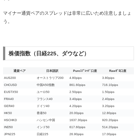
マイナー通貨ペアのスプレッドは非常に広いため注意しましょ
う。
株価指数（日経225、ダウなど）
通貨ペア
日本語訳
Pureｽﾌﾟﾚｯﾄﾞ口座
Rawｾﾞﾛ口座
AUS200
オーストラリア200
4.80pips
3.80pips
CHCUSD
中国A50指数
861.60pips
716.10pips
EUSTX50
ユーロ50
2.50pips
1.50pips
FRA40
フランス40
3.40pips
2.40pips
GER40
ドイツ40
4.20pips
3.20pips
HK50
香港50
20.00pips
12.80pips
HSCHKD
ハンセン中国
1637.30pips
920.20pips
IND50
インド50
617.60pips
514.20pips
JPN225
日経225
26.90pips
17.00pips