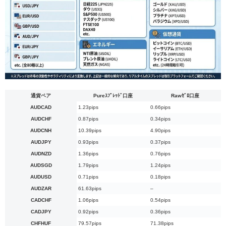
通貨ペア
Pureｽﾌﾟﾚｯﾄﾞ口座
Rawｾﾞﾛ口座
AUDCAD
1.23pips
0.66pips
AUDCHF
0.87pips
0.34pips
AUDCNH
10.39pips
4.90pips
AUDJPY
0.93pips
0.37pips
AUDNZD
1.36pips
0.76pips
AUDSGD
1.79pips
1.24pips
AUDUSD
0.71pips
0.18pips
AUDZAR
61.63pips
–
CADCHF
1.06pips
0.54pips
CADJPY
0.92pips
0.36pips
CHFHUF
79.57pips
71.38pips