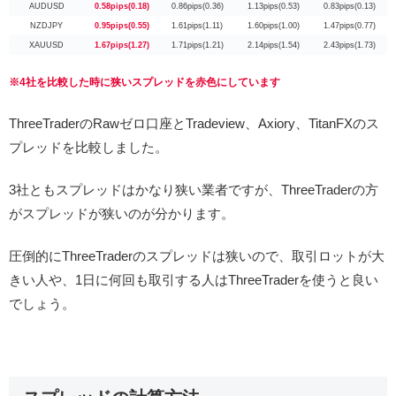
AUDUSD
0.58pips(0.18)
0.86pips(0.36)
1.13pips(0.53)
0.83pips(0.13)
NZDJPY
0.95pips(0.55)
1.61pips(1.11)
1.60pips(1.00)
1.47pips(0.77)
XAUUSD
1.67pips(1.27)
1.71pips(1.21)
2.14pips(1.54)
2.43pips(1.73)
※4社を比較した時に狭いスプレッドを赤色にしています
ThreeTraderのRawゼロ口座とTradeview、Axiory、TitanFXのス
プレッドを比較しました。
3社ともスプレッドはかなり狭い業者ですが、ThreeTraderの方
がスプレッドが狭いのが分かります。
圧倒的にThreeTraderのスプレッドは狭いので、取引ロットが大
きい人や、1日に何回も取引する人はThreeTraderを使うと良い
でしょう。