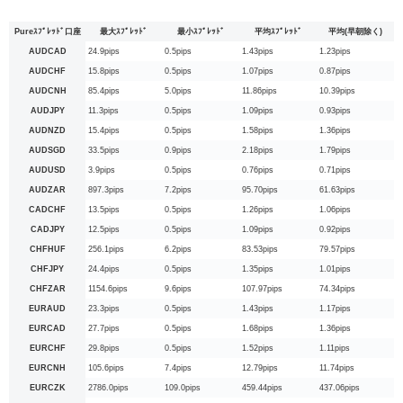
Pureｽﾌﾟﾚｯﾄﾞ口座
最大ｽﾌﾟﾚｯﾄﾞ
最小ｽﾌﾟﾚｯﾄﾞ
平均ｽﾌﾟﾚｯﾄﾞ
平均(早朝除く)
AUDCAD
24.9pips
0.5pips
1.43pips
1.23pips
AUDCHF
15.8pips
0.5pips
1.07pips
0.87pips
AUDCNH
85.4pips
5.0pips
11.86pips
10.39pips
AUDJPY
11.3pips
0.5pips
1.09pips
0.93pips
AUDNZD
15.4pips
0.5pips
1.58pips
1.36pips
AUDSGD
33.5pips
0.9pips
2.18pips
1.79pips
AUDUSD
3.9pips
0.5pips
0.76pips
0.71pips
AUDZAR
897.3pips
7.2pips
95.70pips
61.63pips
CADCHF
13.5pips
0.5pips
1.26pips
1.06pips
CADJPY
12.5pips
0.5pips
1.09pips
0.92pips
CHFHUF
256.1pips
6.2pips
83.53pips
79.57pips
CHFJPY
24.4pips
0.5pips
1.35pips
1.01pips
CHFZAR
1154.6pips
9.6pips
107.97pips
74.34pips
EURAUD
23.3pips
0.5pips
1.43pips
1.17pips
EURCAD
27.7pips
0.5pips
1.68pips
1.36pips
EURCHF
29.8pips
0.5pips
1.52pips
1.11pips
EURCNH
105.6pips
7.4pips
12.79pips
11.74pips
EURCZK
2786.0pips
109.0pips
459.44pips
437.06pips