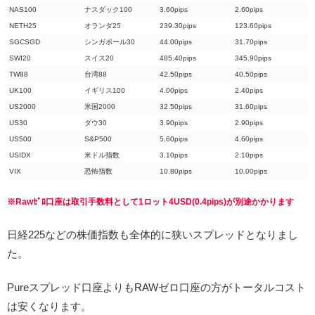
NAS100
ナスダック100
3.60pips
2.60pips
NETH25
オランダ25
239.30pips
123.60pips
SGCSGD
シンガポール30
44.00pips
31.70pips
SWI20
スイス20
485.40pips
345.90pips
TW88
台湾88
42.50pips
40.50pips
UK100
イギリス100
4.00pips
2.40pips
US2000
米国2000
32.50pips
31.60pips
US30
ダウ30
3.90pips
2.90pips
US500
S&P500
5.60pips
4.60pips
USIDX
米ドル指数
3.10pips
2.10pips
VIX
恐怖指数
10.80pips
10.00pips
※Rawｾﾞﾛ口座は取引手数料として1ロット4USD(0.4pips)が別途かかります
日経225などの株価指数も全体的に狭いスプレッドとなりまし
た。
Pureスプレッド口座よりもRAWゼロ口座の方がトータルコスト
は安くなります。