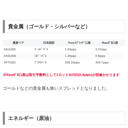
貴金属（ゴールド・シルバーなど）
通貨ペア
日本語訳
Pureｽﾌﾟﾚｯﾄﾞ口座
Rawｾﾞﾛ口座
XAUUSD
ｺﾞｰﾙﾄﾞ/ﾄﾞﾙ
1.63pips
1.27pips
XAGUSD
ｼﾙﾊﾞｰ/ﾄﾞﾙ
1.30pips
0.8pips
XPTUSD
ﾌﾟﾗﾁﾅ/ﾄﾞﾙ
358.20pips
304.7pips
※Rawｾﾞﾛ口座は取引手数料として1ロット4USD(0.4pips)が別途かかります
ゴールドなどの貴金属も狭いスプレッドとなりました。
エネルギー（原油）