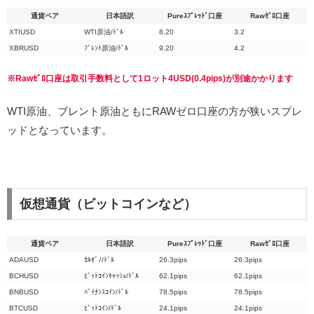
通貨ペア
日本語訳
Pureｽﾌﾟﾚｯﾄﾞ口座
Rawｾﾞﾛ口座
XTIUSD
WTI原油/ﾄﾞﾙ
8.20
3.2
XBRUSD
ﾌﾞﾚﾝﾄ原油/ﾄﾞﾙ
9.20
4.2
※Rawｾﾞﾛ口座は取引手数料として1ロット4USD(0.4pips)が別途かかります
WTI原油、ブレント原油ともにRAWゼロ口座の方が狭いスプレ
ッドとなっています。
仮想通貨（ビットコインなど）
通貨ペア
日本語訳
Pureｽﾌﾟﾚｯﾄﾞ口座
Rawｾﾞﾛ口座
ADAUSD
ｶﾙﾀﾞﾉ/ﾄﾞﾙ
26.3pips
26.3pips
BCHUSD
ﾋﾞｯﾄｺｲﾝｷｬｯｼｭ/ﾄﾞﾙ
62.1pips
62.1pips
BNBUSD
ﾊﾞｲﾅﾝｽｺｲﾝ/ﾄﾞﾙ
78.5pips
78.5pips
BTCUSD
ﾋﾞｯﾄｺｲﾝ/ﾄﾞﾙ
24.1pips
24.1pips