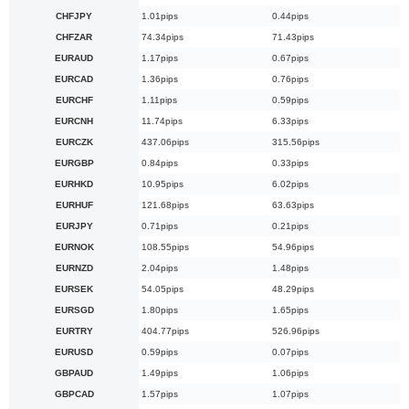
CHFJPY
1.01pips
0.44pips
CHFZAR
74.34pips
71.43pips
EURAUD
1.17pips
0.67pips
EURCAD
1.36pips
0.76pips
EURCHF
1.11pips
0.59pips
EURCNH
11.74pips
6.33pips
EURCZK
437.06pips
315.56pips
EURGBP
0.84pips
0.33pips
EURHKD
10.95pips
6.02pips
EURHUF
121.68pips
63.63pips
EURJPY
0.71pips
0.21pips
EURNOK
108.55pips
54.96pips
EURNZD
2.04pips
1.48pips
EURSEK
54.05pips
48.29pips
EURSGD
1.80pips
1.65pips
EURTRY
404.77pips
526.96pips
EURUSD
0.59pips
0.07pips
GBPAUD
1.49pips
1.06pips
GBPCAD
1.57pips
1.07pips