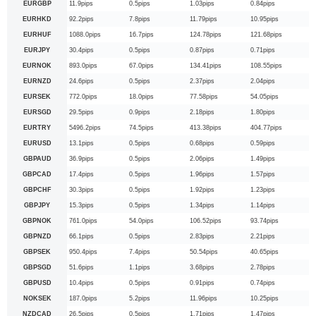
EURGBP
11.9pips
0.5pips
1.03pips
0.84pips
EURHKD
92.2pips
7.8pips
11.79pips
10.95pips
EURHUF
1088.0pips
16.7pips
124.78pips
121.68pips
EURJPY
30.4pips
0.5pips
0.87pips
0.71pips
EURNOK
893.0pips
67.0pips
134.41pips
108.55pips
EURNZD
24.6pips
0.5pips
2.37pips
2.04pips
EURSEK
772.0pips
18.0pips
77.58pips
54.05pips
EURSGD
29.5pips
0.9pips
2.18pips
1.80pips
EURTRY
5496.2pips
74.5pips
413.38pips
404.77pips
EURUSD
13.1pips
0.5pips
0.68pips
0.59pips
GBPAUD
36.9pips
0.5pips
2.06pips
1.49pips
GBPCAD
17.4pips
0.5pips
1.96pips
1.57pips
GBPCHF
30.3pips
0.5pips
1.92pips
1.23pips
GBPJPY
15.3pips
0.5pips
1.34pips
1.14pips
GBPNOK
761.0pips
54.0pips
106.52pips
93.74pips
GBPNZD
66.1pips
0.5pips
2.83pips
2.21pips
GBPSEK
950.4pips
7.4pips
50.54pips
40.65pips
GBPSGD
51.6pips
1.1pips
3.68pips
2.78pips
GBPUSD
10.4pips
0.5pips
0.91pips
0.74pips
NOKSEK
187.0pips
5.2pips
11.96pips
10.25pips
NZDCAD
26.5pips
0.5pips
1.71pips
1.47pips