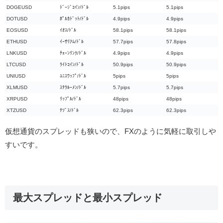
DOGEUSD
ﾄﾞｰｼﾞｺｲﾝ/ﾄﾞﾙ
5.1pips
5.1pips
DOTUSD
ﾎﾟﾙｶﾄﾞｯﾄ/ﾄﾞﾙ
4.9pips
4.9pips
EOSUSD
ｲｵｽ/ﾄﾞﾙ
58.1pips
58.1pips
ETHUSD
ｲｰｻﾘｱﾑ/ﾄﾞﾙ
57.7pips
57.8pips
LNKUSD
ﾁｪｰﾝﾘﾝｸ/ﾄﾞﾙ
4.9pips
4.9pips
LTCUSD
ﾗｲﾄｺｲﾝ/ﾄﾞﾙ
50.9pips
50.9pips
UNIUSD
ﾕﾆｽﾜｯﾌﾟ/ﾄﾞﾙ
5pips
5pips
XLMUSD
ｽﾃﾗﾙｰﾒﾝ/ﾄﾞﾙ
5.7pips
5.7pips
XRPUSD
ﾘｯﾌﾟﾙ/ﾄﾞﾙ
48pips
48pips
XTZUSD
ﾃｿﾞｽ/ﾄﾞﾙ
62.3pips
62.3pips
仮想通貨のスプレッドも狭いので、FXのように気軽に取引しや
すいです。
最大スプレッドと最小スプレッド